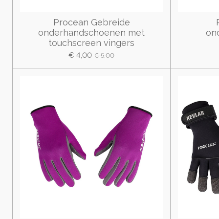
Procean Gebreide
onderhandschoenen met
on
touchscreen vingers
€ 4,00
€ 5,00