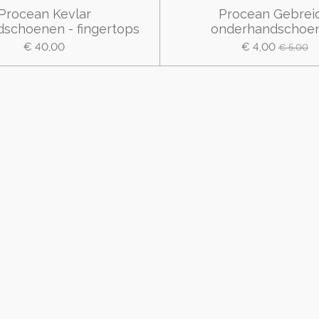
Procean Kevlar
Procean Gebrei
dschoenen - fingertops
onderhandschoe
€ 40,00
€ 4,00
€ 5,00