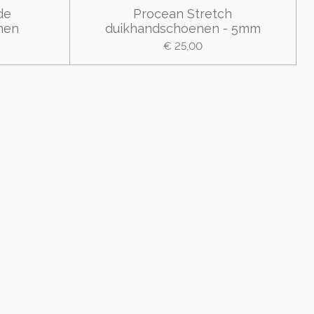
de
Procean Stretch
nen
duikhandschoenen - 5mm
€ 25,00