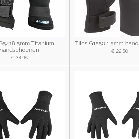
 G5418 5mm Titanium
Tilos G1550 1,5mm han
handschoenen
€ 22,50
€ 34,95