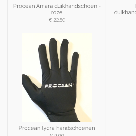
Procean Amara duikhandschoen -
roze
duikhan
€ 22,50
Procean lycra handschoenen
€ 9,00