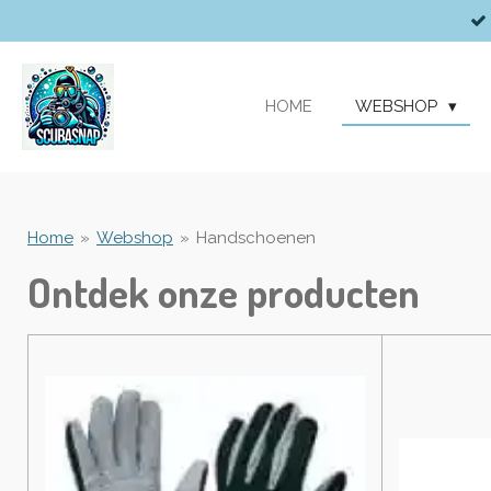
Ga
direct
naar
de
HOME
WEBSHOP
hoofdinhoud
Home
»
Webshop
»
Handschoenen
Ontdek onze producten