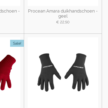
dschoen -
Procean Amara duikhandschoen -
geel
€ 22,50
Sale!