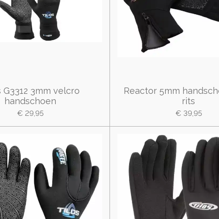
s G3312 3mm velcro
Reactor 5mm handsch
handschoen
rits
€ 29,95
€ 39,95