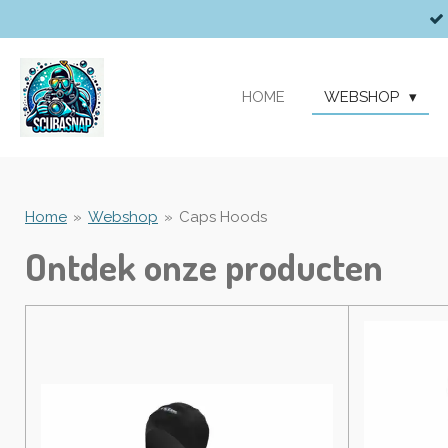
Ga
direct
naar
de
HOME
WEBSHOP
hoofdinhoud
Home
»
Webshop
»
Caps Hoods
Ontdek onze producten