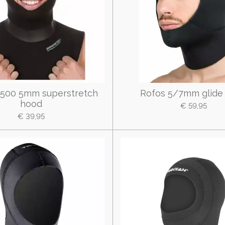
S500 5mm superstretch
Rofos 5/7mm glide
hood
€ 59,95
€ 39,95