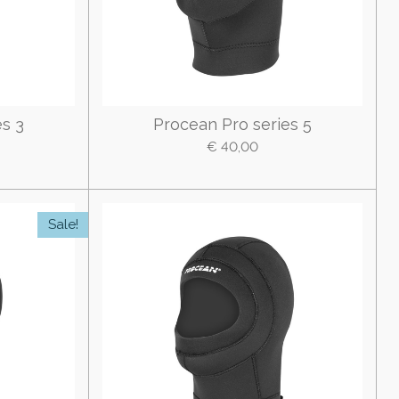
s 3
Procean Pro series 5
€ 40,00
Sale!