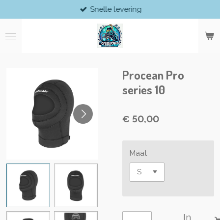
Snelle levering
Ga
direct
naar
de
hoofdinhoud
Procean Pro
series 10
€ 50,00
Maat
In