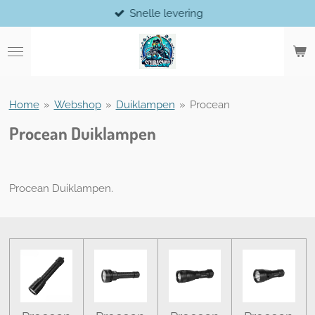
Snelle levering
Ga
direct
naar
de
hoofdinhoud
Home
»
Webshop
»
Duiklampen
»
Procean
Procean Duiklampen
Procean Duiklampen.