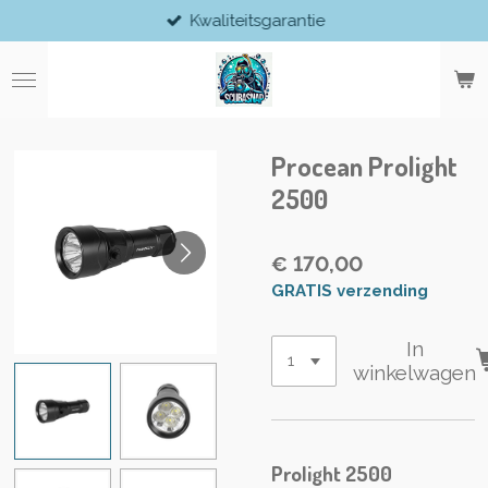
Kwaliteitsgarantie
Ga
direct
naar
de
hoofdinhoud
Procean Prolight
2500
€ 170,00
GRATIS verzending
In
winkelwagen
Prolight 2500