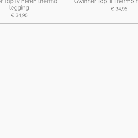
r Top IV heren thermo
Gwinner Top III Thermo h
legging
€ 34,95
€ 34,95