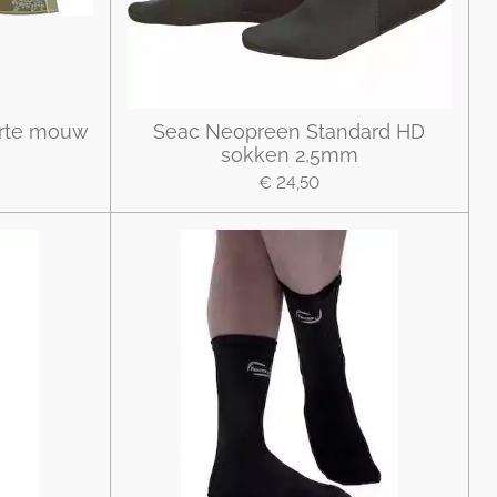
orte mouw
Seac Neopreen Standard HD
sokken 2,5mm
€ 24,50