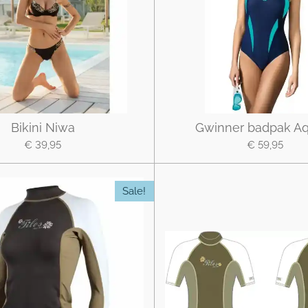
Bikini Niwa
Gwinner badpak Aqu
€ 39,95
€ 59,95
Sale!