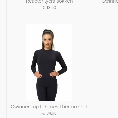
Reactor lycra sokken
Gwinne
€ 13,50
Gwinner Top I Dames Thermo shirt
€ 34,95