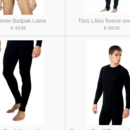
nner Badpak Liana
Tilos L600 fleece o
€ 49,95
€ 89,00