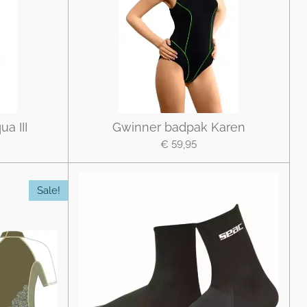
a III
Gwinner badpak Karen
€ 59,95
Sale!