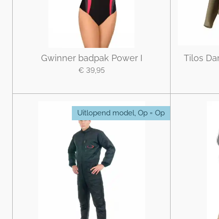
Gwinner badpak Power I
Tilos Da
€ 39,95
Uitlopend model, Op = Op