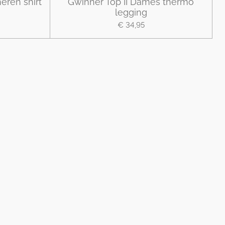
eren shirt
Gwinner Top II Dames thermo
legging
€ 34,95