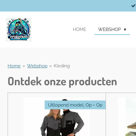
Ga
direct
naar
de
HOME
WEBSHOP
hoofdinhoud
Home
»
Webshop
»
Kleding
Ontdek onze producten
Uitlopend model, Op = Op