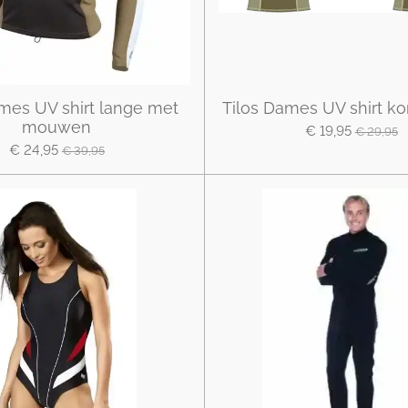
mes UV shirt lange met
Tilos Dames UV shirt k
mouwen
€ 19,95
€ 29,95
€ 24,95
€ 39,95