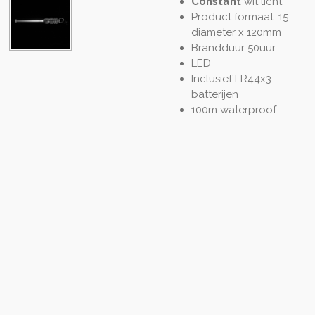
Constant
wit licht
Product formaat: 15
diameter x 120mm
Brandduur 50uur
LED
Inclusief LR44x3
batterijen
100m waterproof