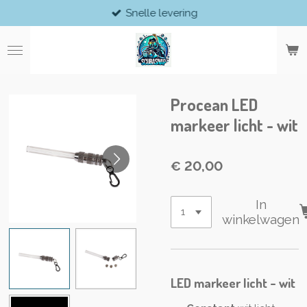
Snelle levering
Ga
direct
naar
de
hoofdinhoud
Procean LED
markeer licht - wit
€ 20,00
In
winkelwagen
LED markeer licht - wit