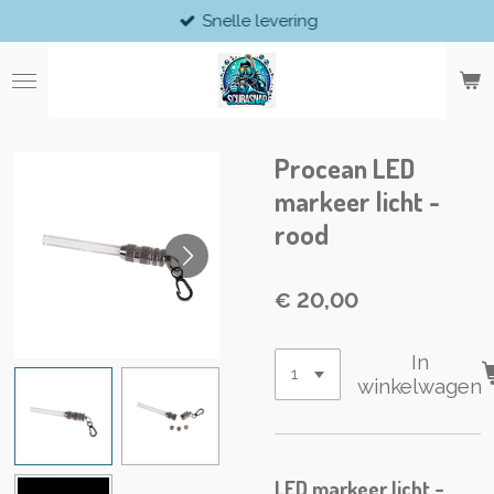
Snelle levering
Ga
direct
naar
de
hoofdinhoud
Procean LED
markeer licht -
rood
€ 20,00
In
winkelwagen
LED markeer licht -