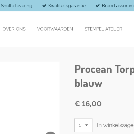
Snelle levering
Kwaliteitsgarantie
Breed assortim
OVER ONS
VOORWAARDEN
STEMPEL ATELIER
Procean Torp
blauw
€ 16,00
In winkelwag