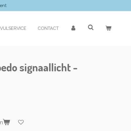
ent
VULSERVICE
CONTACT
edo signaallicht -
en