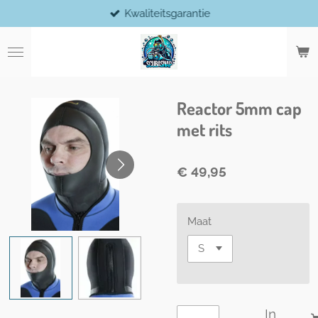
Kwaliteitsgarantie
Ga
direct
naar
de
hoofdinhoud
Reactor 5mm cap
met rits
€ 49,95
Maat
In