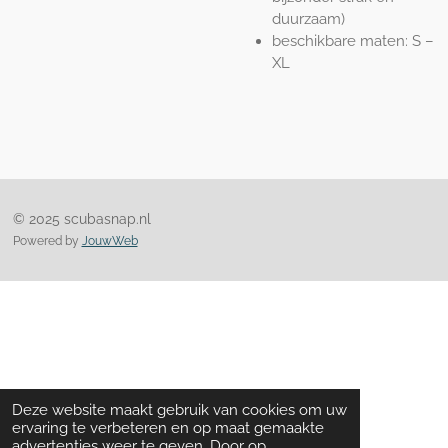
duurzaam)
beschikbare maten: S –
XL
© 2025 scubasnap.nl
Powered by
JouwWeb
Deze website maakt gebruik van cookies om uw
ervaring te verbeteren en op maat gemaakte
advertenties weer te geven. Door op