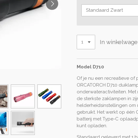
In winkelwag
Model D710
Of je nu een recreatieve of 
ORCATORCH D710 duiklamp h
onderwateractiviteiten. Met
de sterkste zaklampen in zi
helderheidsinstellingen om u
gebruikt. Het werkt op één
batterij met Type-C oplaad
kunt opladen.
Standaard geleverd met 1 batt