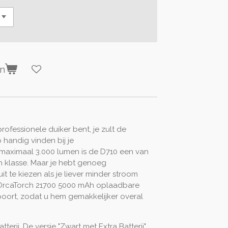
en
professionele duiker bent, je zult de
andig vinden bij je
 maximaal 3.000 lumen is de D710 een van
jn klasse. Maar je hebt genoeg
it te kiezen als je liever minder stroom
 OrcaTorch 21700 5000 mAh oplaadbare
poort, zodat u hem gemakkelijker overal
erij. De versie "Zwart met Extra Batterij"