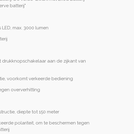
rve batterij"
s LED, max. 3000 lumen
erij
 drukknopschakelaar aan de zijkant van
ctie, voorkomt verkeerde bediening
egen oververhitting
ructie, diepte tot 150 meter
eerde polariteit, om te beschermen tegen
terij