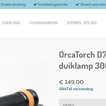
Snelle levering
Kwaliteitsgarantie
Breed assortim
OVER ONS
VOORWAARDEN
STEMPEL ATELIER
OrcaTorch D7
duiklamp 3
€ 149,00
GRATIS verzending
Variant