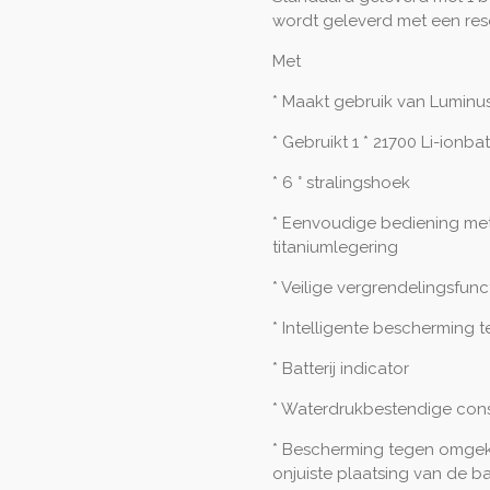
wordt geleverd met een rese
Met
* Maakt gebruik van Luminu
* Gebruikt 1 * 21700 Li-ionbatt
* 6 ° stralingshoek
* Eenvoudige bediening met
titaniumlegering
* Veilige vergrendelingsfun
* Intelligente bescherming t
* Batterij indicator
* Waterdrukbestendige const
* Bescherming tegen omgek
onjuiste plaatsing van de bat