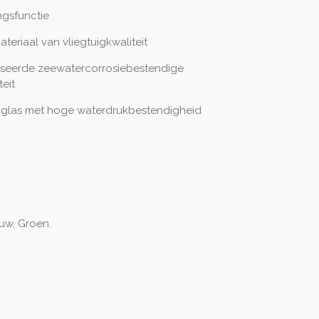
ngsfunctie
eriaal van vliegtuigkwaliteit
iseerde zeewatercorrosiebestendige
eit
 glas met hoge waterdrukbestendigheid
uw, Groen.