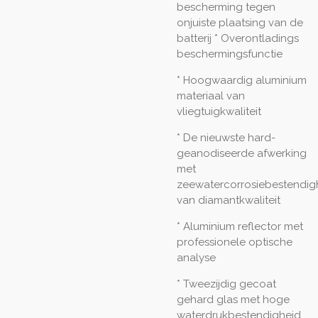
bescherming tegen
onjuiste plaatsing van de
batterij * Overontladings
beschermingsfunctie
* Hoogwaardig aluminium
materiaal van
vliegtuigkwaliteit
* De nieuwste hard-
geanodiseerde afwerking
met
zeewatercorrosiebestendig
van diamantkwaliteit
* Aluminium reflector met
professionele optische
analyse
* Tweezijdig gecoat
gehard glas met hoge
waterdrukbestendigheid