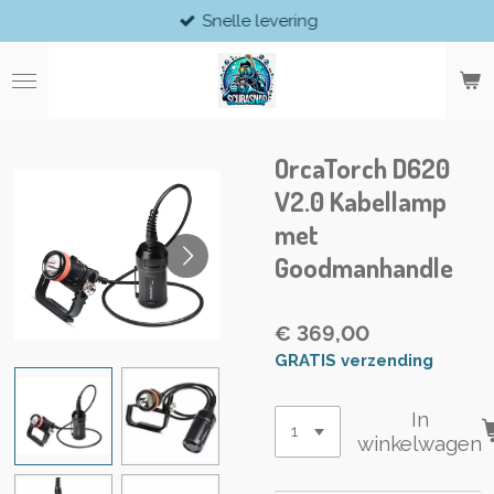
Snelle levering
Ga
direct
naar
de
hoofdinhoud
OrcaTorch D620
V2.0 Kabellamp
met
Goodmanhandle
€ 369,00
GRATIS verzending
In
winkelwagen