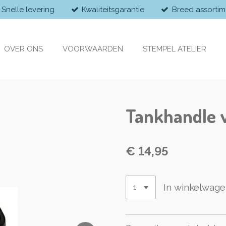
Snelle levering
Kwaliteitsgarantie
Breed assortim
OVER ONS
VOORWAARDEN
STEMPEL ATELIER
Tankhandle v
€ 14,95
In winkelwag