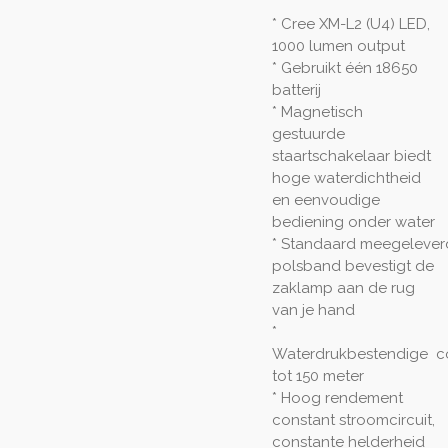
* Cree XM-L2 (U4) LED,
1000 lumen output
* Gebruikt één 18650
batterij
* Magnetisch
gestuurde
staartschakelaar biedt
hoge waterdichtheid
en eenvoudige
bediening onder water
* Standaard meegelever
polsband bevestigt de
zaklamp aan de rug
van je hand
*
Waterdrukbestendige co
tot 150 meter
* Hoog rendement
constant stroomcircuit,
constante helderheid