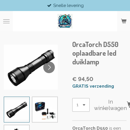
Snelle levering
Ga
direct
naar
de
hoofdinhoud
OrcaTorch D550
oplaadbare led
duiklamp
€ 94,50
GRATIS verzending
In
winkelwagen
OrcaTorch D550
is een