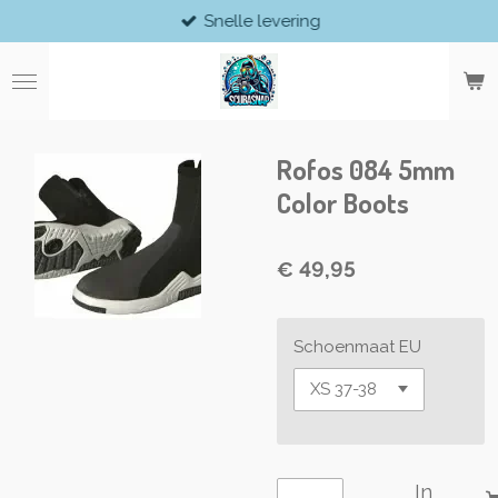
Snelle levering
Ga
direct
naar
de
hoofdinhoud
Rofos 084 5mm
Color Boots
€ 49,95
Schoenmaat EU
In