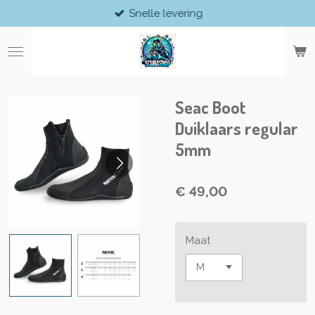
Snelle levering
Ga
direct
naar
de
hoofdinhoud
Seac Boot
Duiklaars regular
5mm
€ 49,00
Maat