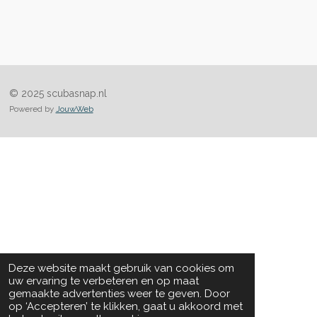
© 2025 scubasnap.nl
Powered by
JouwWeb
Deze website maakt gebruik van cookies om
uw ervaring te verbeteren en op maat
gemaakte advertenties weer te geven. Door
op ‘Accepteren’ te klikken, gaat u akkoord met