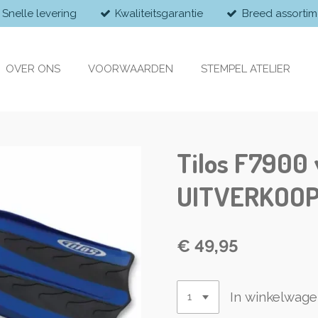
Snelle levering
Kwaliteitsgarantie
Breed assortim
OVER ONS
VOORWAARDEN
STEMPEL ATELIER
Tilos F7900
UITVERKOO
€ 49,95
In winkelwag