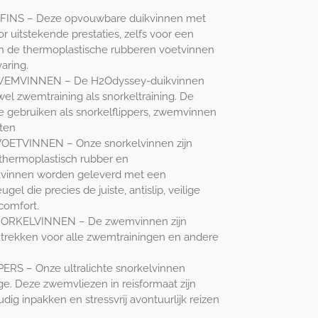
INS – Deze opvouwbare duikvinnen met
 uitstekende prestaties, zelfs voor een
 de thermoplastische rubberen voetvinnen
aring.
MVINNEN – De H2Odyssey-duikvinnen
wel zwemtraining als snorkeltraining. De
e gebruiken als snorkelflippers, zwemvinnen
ten
TVINNEN – Onze snorkelvinnen zijn
thermoplastisch rubber en
kvinnen worden geleverd met een
gel die precies de juiste, antislip, veilige
 comfort.
ORKELVINNEN – De zwemvinnen zijn
e trekken voor alle zwemtrainingen en andere
RS – Onze ultralichte snorkelvinnen
e. Deze zwemvliezen in reisformaat zijn
ig inpakken en stressvrij avontuurlijk reizen