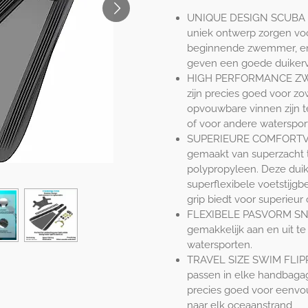
UNIQUE DESIGN SCUBA F
uniek ontwerp zorgen voor
beginnende zwemmer, en
geven een goede duikerv
HIGH PERFORMANCE ZWE
zijn precies goed voor zo
opvouwbare vinnen zijn t
of voor andere waterspor
SUPERIEURE COMFORTVOE
gemaakt van superzacht 
polypropyleen. Deze dui
superflexibele voetstijgbeu
grip biedt voor superieur
FLEXIBELE PASVORM SN
gemakkelijk aan en uit t
watersporten.
TRAVEL SIZE SWIM FLIPPE
passen in elke handbagag
precies goed voor eenvoud
naar elk oceaanstrand