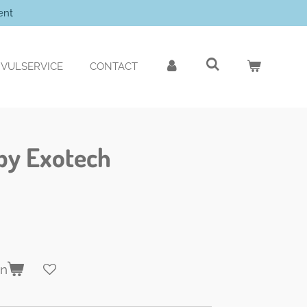
ent
VULSERVICE
CONTACT
 by Exotech
en