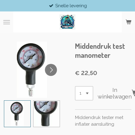
Snelle levering
Ga
direct
naar
de
hoofdinhoud
Middendruk test
manometer
€ 22,50
In
winkelwagen
Middendruk tester met
inflater aansluiting