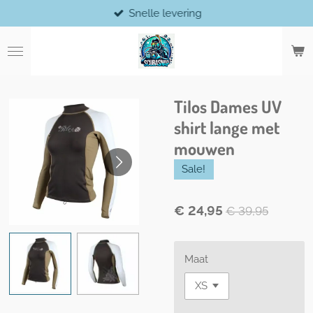
Snelle levering
Ga
direct
naar
de
hoofdinhoud
Tilos Dames UV
shirt lange met
mouwen
Sale!
€ 24,95
€ 39,95
Maat