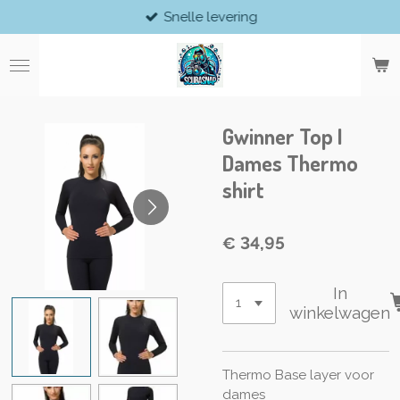
Snelle levering
Ga
direct
naar
de
hoofdinhoud
Gwinner Top I
Dames Thermo
shirt
€ 34,95
In
winkelwagen
Thermo Base layer voor
dames