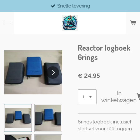
Snelle levering
Ga
direct
naar
de
hoofdinhoud
Reactor logboek
6rings
€ 24,95
In
winkelwagen
6rings logboek inclusief
startset voor 100 loggen