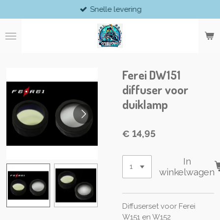
Snelle levering
Ga
direct
naar
de
hoofdinhoud
Ferei DW151
diffuser voor
duiklamp
€ 14,95
In
winkelwagen
Diffuserset voor Ferei
W151 en W152