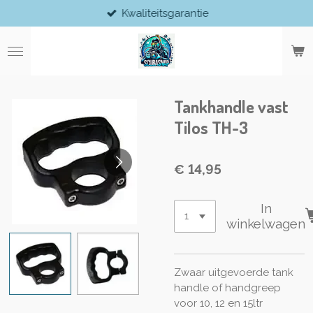
Kwaliteitsgarantie
Ga
direct
naar
de
hoofdinhoud
Tankhandle vast
Tilos TH-3
€ 14,95
In
winkelwagen
Zwaar uitgevoerde tank
handle of handgreep
voor 10, 12 en 15ltr