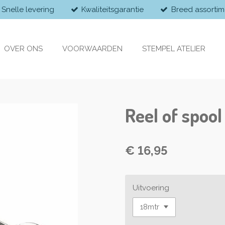
Snelle levering
Kwaliteitsgarantie
Breed assortim
OVER ONS
VOORWAARDEN
STEMPEL ATELIER
Reel of spool
€ 16,95
Uitvoering