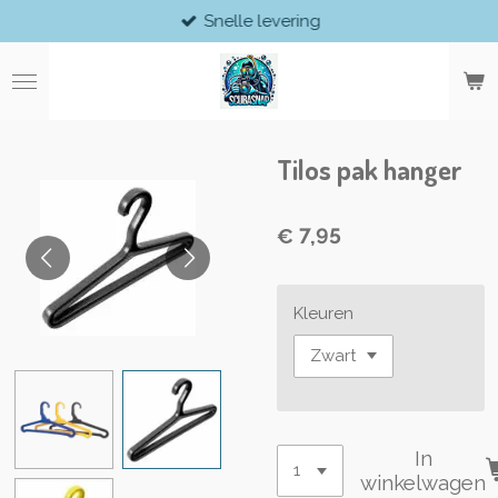
Snelle levering
Ga
direct
naar
de
hoofdinhoud
Tilos pak hanger
€ 7,95
Kleuren
In
winkelwagen