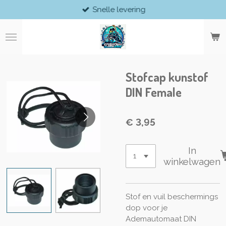
Snelle levering
Ga
direct
naar
de
hoofdinhoud
Stofcap kunstof
DIN Female
€ 3,95
In
winkelwagen
Stof en vuil beschermings
dop voor je
Ademautomaat DIN