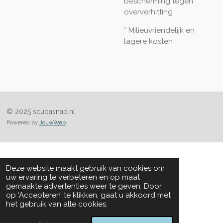
bescherming tegen
oververhitting
* Milieuvriendelijk en
lagere kosten
© 2025 scubasnap.nl
Powered by
JouwWeb
Deze website maakt gebruik van cookies om
uw ervaring te verbeteren en op maat
gemaakte advertenties weer te geven. Door
op ‘Accepteren’ te klikken, gaat u akkoord met
het gebruik van alle cookies.