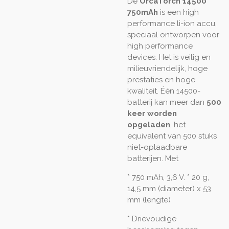
De
OrcaTorch 14500
750mAh
is een high
performance li-ion accu,
speciaal ontworpen voor
high performance
devices. Het is veilig en
milieuvriendelijk, hoge
prestaties en hoge
kwaliteit. Één 14500-
batterij kan meer dan
500
keer worden
opgeladen
, het
equivalent van 500 stuks
niet-oplaadbare
batterijen. Met
* 750 mAh, 3,6 V. * 20 g,
14,5 mm (diameter) x 53
mm (lengte)
* Drievoudige