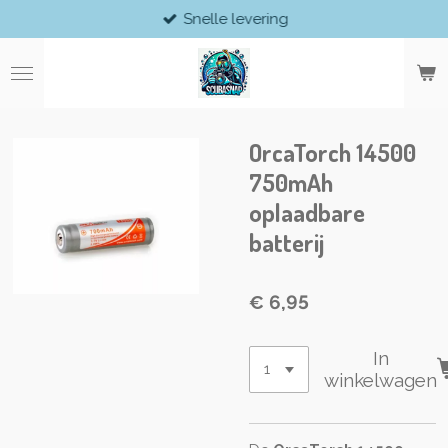
Snelle levering
Ga
direct
naar
de
hoofdinhoud
OrcaTorch 14500
750mAh
oplaadbare
batterij
€ 6,95
In
winkelwagen