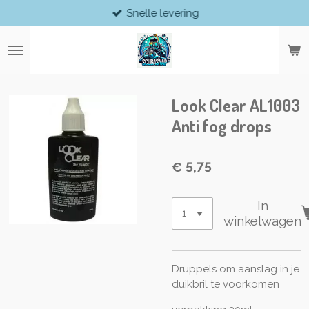
Snelle levering
Ga
direct
naar
de
hoofdinhoud
Look Clear AL1003
Anti fog drops
€ 5,75
In
winkelwagen
Druppels om aanslag in je
duikbril te voorkomen