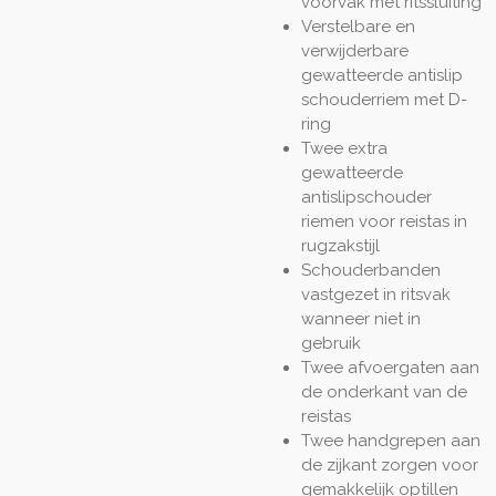
voorvak met ritssluiting
Verstelbare en
verwijderbare
gewatteerde antislip
schouderriem met D-
ring
Twee extra
gewatteerde
antislipschouder
riemen voor reistas in
rugzakstijl
Schouderbanden
vastgezet in ritsvak
wanneer niet in
gebruik
Twee afvoergaten aan
de onderkant van de
reistas
Twee handgrepen aan
de zijkant zorgen voor
gemakkelijk optillen