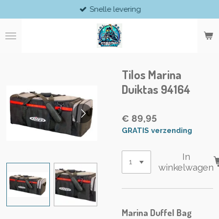
Snelle levering
Ga
direct
naar
de
hoofdinhoud
Tilos Marina
Duiktas 94164
€ 89,95
GRATIS verzending
In
winkelwagen
Marina Duffel Bag