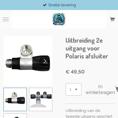
Snelle levering
Ga
direct
naar
de
hoofdinhoud
Uitbreiding 2e
uitgang voor
Polaris afsluiter
€ 49,50
In
winkelwagen
Uitbreiding van de
tweede uitgang geschikt