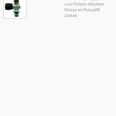
voor Polaris afstuiters
P12144
en P12144RE
230bar