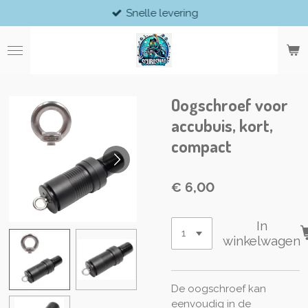
Snelle levering
Ga
direct
naar
de
hoofdinhoud
Oogschroef voor
accubuis, kort,
compact
€ 6,00
In
winkelwagen
De oogschroef kan
eenvoudig in de