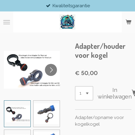
Kwaliteitsgarantie
Ga
direct
naar
de
hoofdinhoud
Adapter/houder
voor kogel
€ 50,00
In
winkelwagen
Adapter/opname voor
kogelkogel