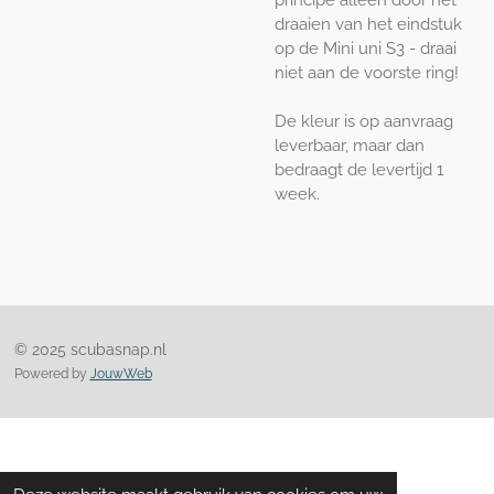
draaien van het eindstuk
op de Mini uni S3 - draai
niet aan de voorste ring!
De kleur is op aanvraag
leverbaar, maar dan
bedraagt ​​de levertijd 1
week.
© 2025 scubasnap.nl
Powered by
JouwWeb