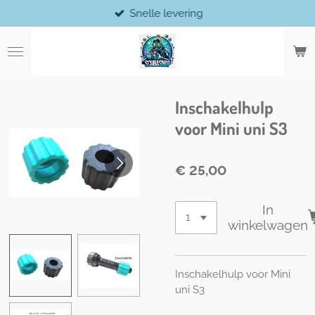
Snelle levering
Ga
direct
naar
de
hoofdinhoud
Inschakelhulp
voor Mini uni S3
€ 25,00
In
winkelwagen
Inschakelhulp voor Mini
uni S3