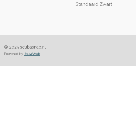
Standaard Zwart
© 2025 scubasnap.nl
Powered by
JouwWeb