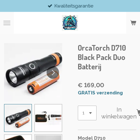
Kwaliteitsgarantie
Ga
direct
naar
de
hoofdinhoud
OrcaTorch D710
Black Pack Duo
Batterij
€ 169,00
GRATIS verzending
In
winkelwagen
Model D710