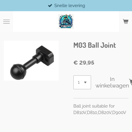
Snelle levering
Ga
direct
naar
de
hoofdinhoud
M03 Ball Joint
€ 29,95
In
winkelwagen
Ball joint suitable for
D810V,D810,D820V,D900V