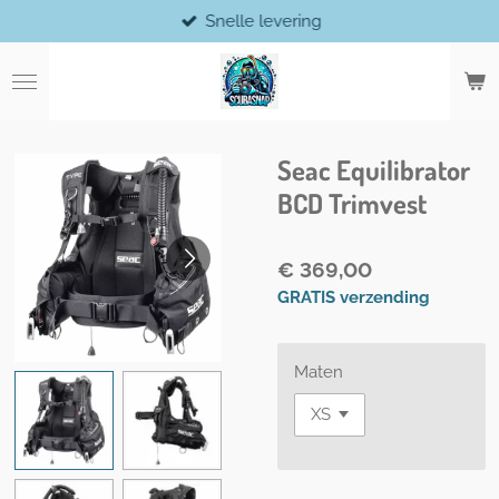
Snelle levering
Ga
direct
naar
de
hoofdinhoud
Seac Equilibrator
BCD Trimvest
€ 369,00
GRATIS verzending
Maten