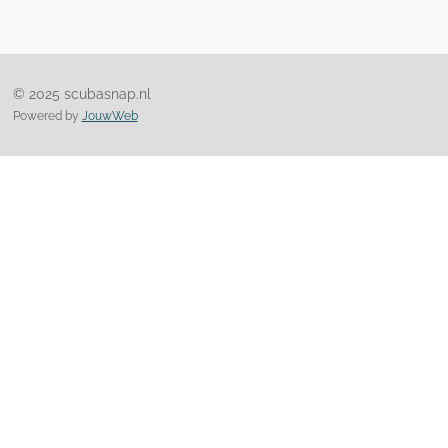
© 2025 scubasnap.nl
Powered by
JouwWeb