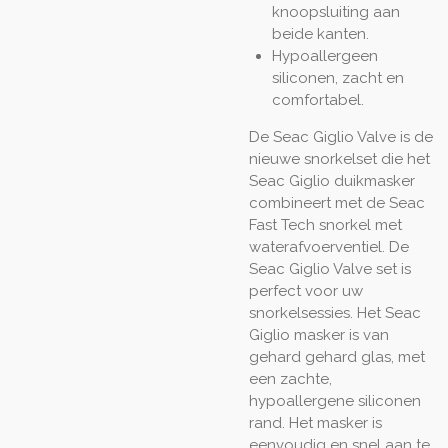
knoopsluiting aan
beide kanten.
Hypoallergeen
siliconen, zacht en
comfortabel.
De Seac Giglio Valve is de
nieuwe snorkelset die het
Seac Giglio duikmasker
combineert met de Seac
Fast Tech snorkel met
waterafvoerventiel. De
Seac Giglio Valve set is
perfect voor uw
snorkelsessies. Het Seac
Giglio masker is van
gehard gehard glas, met
een zachte,
hypoallergene siliconen
rand. Het masker is
eenvoudig en snel aan te