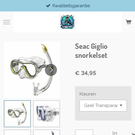
Kwaliteitsgarantie
Ga
direct
naar
de
hoofdinhoud
Seac Giglio
snorkelset
€ 34,95
Kleuren
In