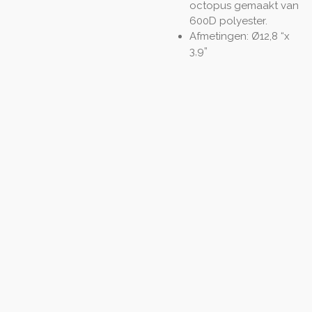
octopus gemaakt van
600D polyester.
Afmetingen: Ø12,8 “x
3,9”