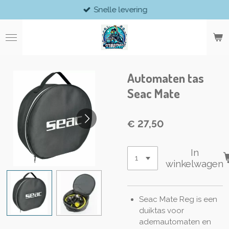
Snelle levering
Ga
direct
naar
de
hoofdinhoud
Automaten tas
Seac Mate
€ 27,50
In
winkelwagen
Seac Mate Reg is een
duiktas voor
ademautomaten en