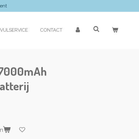
ent
VULSERVICE
CONTACT
0 7000mAh
atterij
en