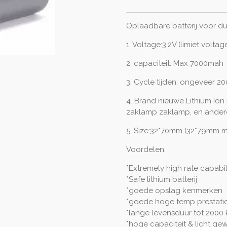
Oplaadbare batterij voor d
1. Voltage:3.2V (limiet voltag
2. capaciteit: Max 7000mah
3. Cycle tijden: ongeveer 2
4. Brand nieuwe Lithium Ion b
zaklamp zaklamp, en andere
5. Size:32*70mm (32*79mm m
Voordelen:
*Extremely high rate capabil
*Safe lithium batterij
*goede opslag kenmerken
*goede hoge temp prestati
*lange levensduur tot 2000
*hoge capaciteit & licht gew