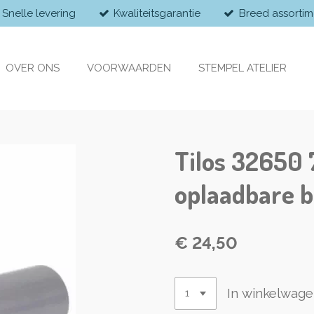
Snelle levering
Kwaliteitsgarantie
Breed assortim
OVER ONS
VOORWAARDEN
STEMPEL ATELIER
Tilos 3265
oplaadbare b
€ 24,50
In winkelwag