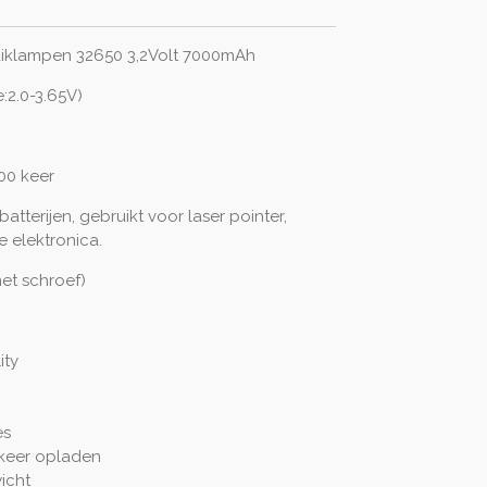
uiklampen 32650 3,2Volt 7000mAh
e:2.0-3.65V)
000 keer
atterijen, gebruikt voor laser pointer,
 elektronica.
et schroef)
ity
es
 keer opladen
icht