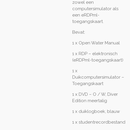
zowel een
computersimulator als
een eRDPml-
toegangskaart.
Bevat:
1 x Open Water Manual
1 x RDP – elektronisch
(eRDPml-toegangskaart)
1 x
Duikcomputersimulator –
Toegangskaart
1 x DVD – O / W, Diver
Edition meertalig
1 x duiklogboek, blauw
1 x studentrecordbestand