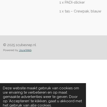
1 x PADI-sticker
1 x tas – Crewpak, blauw
© 2025 scubasnap.nl
Powered by
JouwWeb
Deze website maakt gebruik van cookies om
uw ervaring te verbeteren en op maat
gemaakte advertenties weer te geven. Door
op ‘Accepteren’ te klikken, gaat u akkoord met
het gebruik van alle cookies.