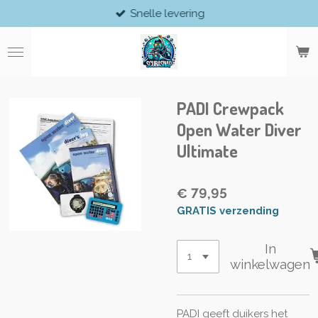
Snelle levering
Ga
direct
naar
de
hoofdinhoud
PADI Crewpack
Open Water Diver
Ultimate
€ 79,95
GRATIS verzending
In
winkelwagen
PADI geeft duikers het