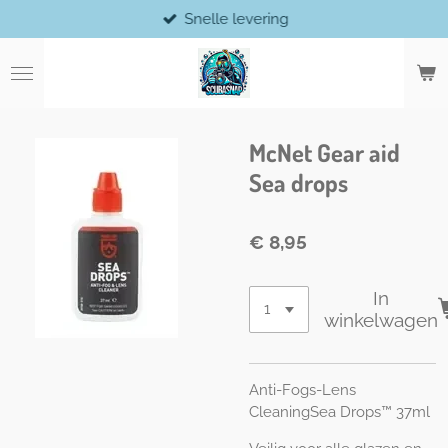
Snelle levering
Ga
direct
naar
de
hoofdinhoud
McNet Gear aid
Sea drops
€ 8,95
In
winkelwagen
Anti-Fogs-Lens
Cleaning
Sea Drops™ 37ml