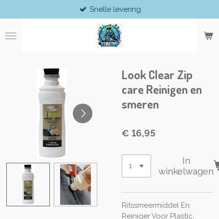
Snelle levering
Ga
direct
naar
de
hoofdinhoud
Look Clear Zip
care Reinigen en
smeren
€ 16,95
In
winkelwagen
Ritssmeermiddel En
Reiniger Voor Plastic,