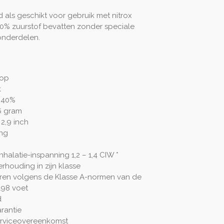
d als geschikt voor gebruik met nitrox
0% zuurstof bevatten zonder speciale
 onderdelen.
nop
k
t 40%
6 gram
 2,9 inch
ing
nhalatie-inspanning 1,2 – 1,4 CIW *
erhouding in zijn klasse
ren volgens de Klasse A-normen van de
198 voet
d
rantie
erviceovereenkomst