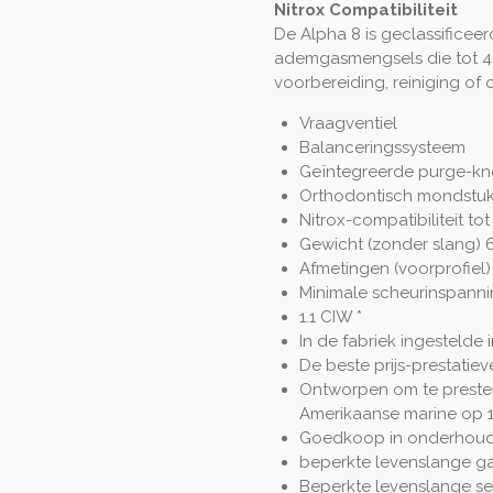
Nitrox Compatibiliteit
De Alpha 8 is geclassificeer
ademgasmengsels die tot 4
voorbereiding, reiniging of
Vraagventiel
Balanceringssysteem
Geïntegreerde purge-k
Orthodontisch mondstu
Nitrox-compatibiliteit to
Gewicht (zonder slang) 
Afmetingen (voorprofiel)
Minimale scheurinspann
1.1 CIW *
In de fabriek ingestelde i
De beste prijs-prestatiev
Ontworpen om te preste
Amerikaanse marine op 
Goedkoop in onderhou
beperkte levenslange ga
Beperkte levenslange s