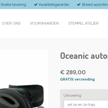
Snelle levering
Kwaliteitsgarantie
Breed assortim
OVER ONS
VOORWAARDEN
STEMPEL ATELIER
Oceanic aut
€ 289,00
GRATIS verzending
Uitvoering