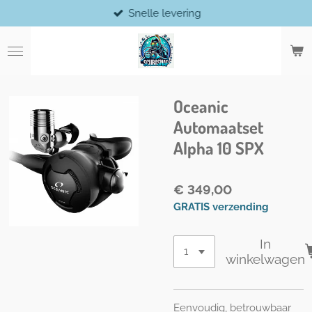
Snelle levering
Ga
direct
naar
de
hoofdinhoud
Oceanic
Automaatset
Alpha 10 SPX
€ 349,00
GRATIS verzending
In
winkelwagen
Eenvoudig, betrouwbaar