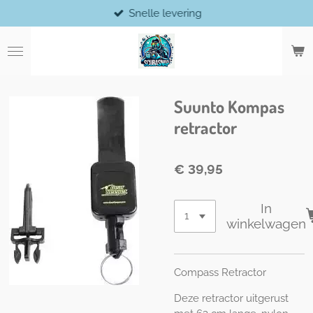
Snelle levering
Ga
direct
naar
de
hoofdinhoud
Suunto Kompas
retractor
€ 39,95
In
winkelwagen
Compass Retractor
Deze retractor uitgerust