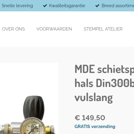
Snelle levering
Kwaliteitsgarantie
Breed assortim
OVER ONS
VOORWAARDEN
STEMPEL ATELIER
MDE schietsp
hals Din300b
vulslang
€ 149,50
GRATIS verzending