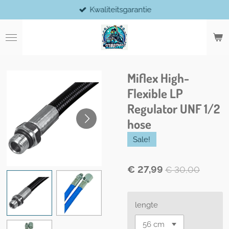
Kwaliteitsgarantie
Ga
direct
naar
de
hoofdinhoud
Miflex High-
Flexible LP
Regulator UNF 1/2
hose
Sale!
€ 27,99
€ 30,00
lengte