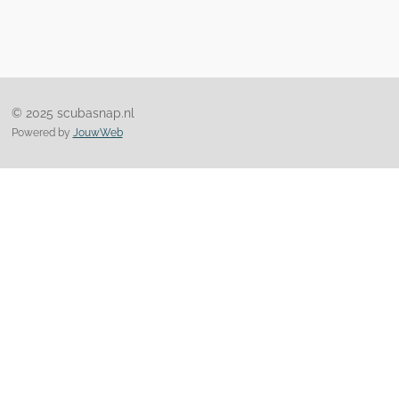
© 2025 scubasnap.nl
Powered by
JouwWeb