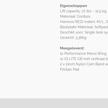
Eigenschappen
Lift capacity: 27 lbs ~ 12,5 kg,
Materiaal: Cordura
Harness/BCD maten: M/L, S,
Backplate Materiaal: Softpac
Geschikt voor: Single tank s
Gewicht: 3.36kg
Meegeleverd:
1x Performance Mono Wing
1x IQ LITE CB met verticaal 
2 x 2inch Nylon Cam Band w
Frictian Pad