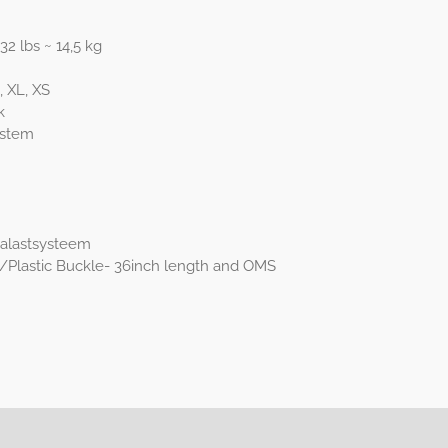
 32 lbs ~ 14,5 kg
 XL, XS
k
ystem
balastsysteem
/Plastic Buckle- 36inch length and OMS