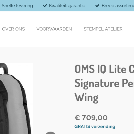
Snelle levering
Kwaliteitsgarantie
Breed assortim
OVER ONS
VOORWAARDEN
STEMPEL ATELIER
OMS IQ Lite 
Signature P
Wing
€ 709,00
GRATIS verzending