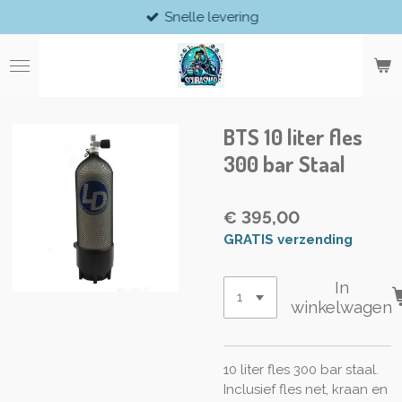
Snelle levering
Ga
direct
naar
de
hoofdinhoud
BTS 10 liter fles
300 bar Staal
€ 395,00
GRATIS verzending
In
winkelwagen
10 liter fles 300 bar staal.
Inclusief fles net, kraan en